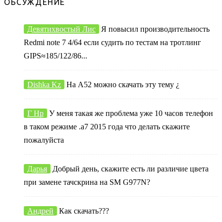
ОБСУЖДЕНИЕ
Девятихвостый Лис
Я повысил производительность
Redmi note 7 4/64 если судить по тестам на тротлинг
GIPS≈185/122/86...
Dishka Kz
На А52 можно скачать эту тему ¿
Г Нр
У меня такая же проблема уже 10 часов телефон
в таком режиме .а7 2015 года что делать скажите
пожалуйста
Дарья
Добрый день, скажите есть ли различие цвета
при замене тачскрина на SM G977N?
Андрей
Как скачать???