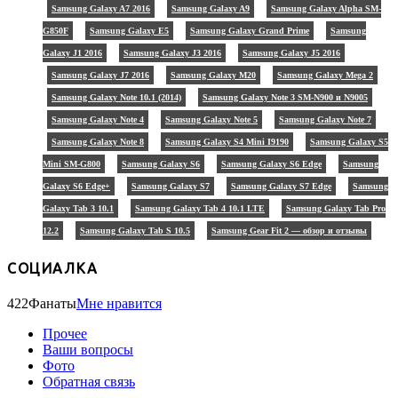
Samsung Galaxy A7 2016
Samsung Galaxy A9
Samsung Galaxy Alpha SM-
G850F
Samsung Galaxy E5
Samsung Galaxy Grand Prime
Samsung
Galaxy J1 2016
Samsung Galaxy J3 2016
Samsung Galaxy J5 2016
Samsung Galaxy J7 2016
Samsung Galaxy M20
Samsung Galaxy Mega 2
Samsung Galaxy Note 10.1 (2014)
Samsung Galaxy Note 3 SM-N900 и N9005
Samsung Galaxy Note 4
Samsung Galaxy Note 5
Samsung Galaxy Note 7
Samsung Galaxy Note 8
Samsung Galaxy S4 Mini I9190
Samsung Galaxy S5
Mini SM-G800
Samsung Galaxy S6
Samsung Galaxy S6 Edge
Samsung
Galaxy S6 Edge+
Samsung Galaxy S7
Samsung Galaxy S7 Edge
Samsung
Galaxy Tab 3 10.1
Samsung Galaxy Tab 4 10.1 LTE
Samsung Galaxy Tab Pro
12.2
Samsung Galaxy Tab S 10.5
Samsung Gear Fit 2 — обзор и отзывы
СОЦИАЛКА
422
Фанаты
Мне нравится
Прочее
Ваши вопросы
Фото
Обратная связь