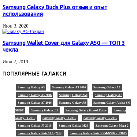
Samsung Galaxy Buds Plus отзыв и опыт
использования
Июн 3, 2020
Samsung Wallet Cover для Galaxy A50 — ТОП 3
чехла
Июл 2, 2019
ПОПУЛЯРНЫЕ ГАЛАКСИ
Samsung Galaxy A3
Samsung Galaxy A3 2016
Samsung Galaxy A5
Samsung Galaxy A5 2016
Samsung Galaxy A50
Samsung Galaxy A7
Samsung Galaxy A7 2016
Samsung Galaxy A9
Samsung Galaxy Alpha SM-
G850F
Samsung Galaxy E5
Samsung Galaxy Grand Prime
Samsung
Galaxy J1 2016
Samsung Galaxy J3 2016
Samsung Galaxy J5 2016
Samsung Galaxy J7 2016
Samsung Galaxy M20
Samsung Galaxy Mega 2
Samsung Galaxy Note 10.1 (2014)
Samsung Galaxy Note 3 SM-N900 и N9005