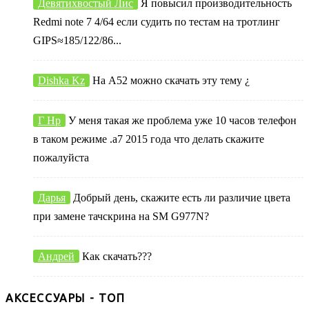
Девятихвостый Лис
Я повысил производительность
Redmi note 7 4/64 если судить по тестам на тротлинг
GIPS≈185/122/86...
Dishka Kz
На А52 можно скачать эту тему ¿
Г Нр
У меня такая же проблема уже 10 часов телефон
в таком режиме .а7 2015 года что делать скажите
пожалуйста
Дарья
Добрый день, скажите есть ли различие цвета
при замене тачскрина на SM G977N?
Андрей
Как скачать???
АКСЕССУАРЫ - ТОП