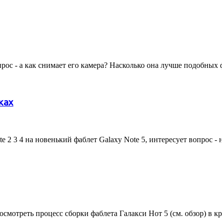
ос - а как снимает его камера? Насколько она лучше подобных 
ках
 2 3 4 на новенький фаблет Galaxy Note 5, интересует вопрос - 
отреть процесс сборки фаблета Галакси Нот 5 (см. обзор) в кра