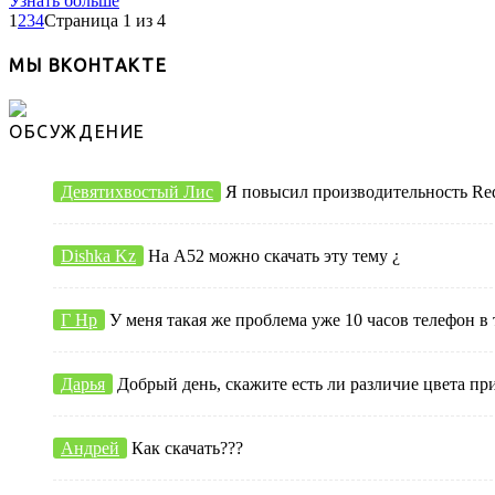
Узнать больше
1
2
3
4
Страница 1 из 4
МЫ ВКОНТАКТЕ
ОБСУЖДЕНИЕ
Девятихвостый Лис
Я повысил производительность Redmi
Dishka Kz
На А52 можно скачать эту тему ¿
Г Нр
У меня такая же проблема уже 10 часов телефон в 
Дарья
Добрый день, скажите есть ли различие цвета пр
Андрей
Как скачать???