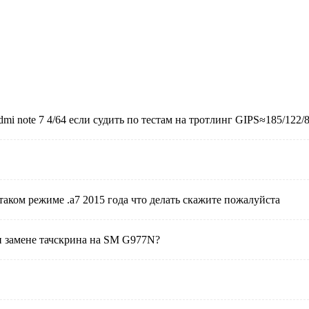
 note 7 4/64 если судить по тестам на тротлинг GIPS≈185/122/86
таком режиме .а7 2015 года что делать скажите пожалуйста
и замене тачскрина на SM G977N?