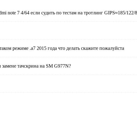
 note 7 4/64 если судить по тестам на тротлинг GIPS≈185/122/86
таком режиме .а7 2015 года что делать скажите пожалуйста
и замене тачскрина на SM G977N?