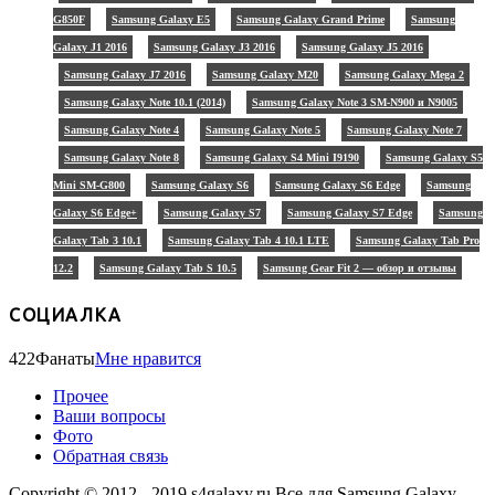
G850F
Samsung Galaxy E5
Samsung Galaxy Grand Prime
Samsung
Galaxy J1 2016
Samsung Galaxy J3 2016
Samsung Galaxy J5 2016
Samsung Galaxy J7 2016
Samsung Galaxy M20
Samsung Galaxy Mega 2
Samsung Galaxy Note 10.1 (2014)
Samsung Galaxy Note 3 SM-N900 и N9005
Samsung Galaxy Note 4
Samsung Galaxy Note 5
Samsung Galaxy Note 7
Samsung Galaxy Note 8
Samsung Galaxy S4 Mini I9190
Samsung Galaxy S5
Mini SM-G800
Samsung Galaxy S6
Samsung Galaxy S6 Edge
Samsung
Galaxy S6 Edge+
Samsung Galaxy S7
Samsung Galaxy S7 Edge
Samsung
Galaxy Tab 3 10.1
Samsung Galaxy Tab 4 10.1 LTE
Samsung Galaxy Tab Pro
12.2
Samsung Galaxy Tab S 10.5
Samsung Gear Fit 2 — обзор и отзывы
СОЦИАЛКА
422
Фанаты
Мне нравится
Прочее
Ваши вопросы
Фото
Обратная связь
Copyright © 2012 - 2019 s4galaxy.ru Все для Samsung Galaxy