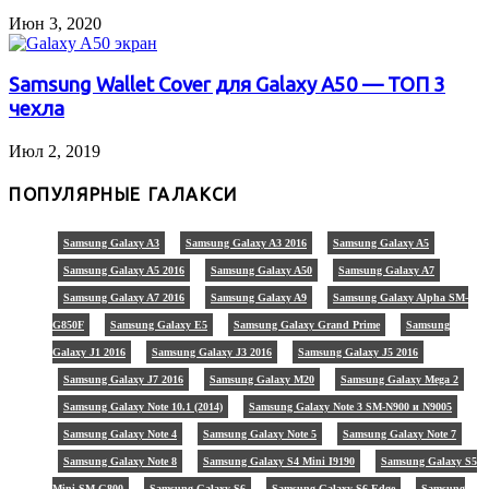
Июн 3, 2020
Samsung Wallet Cover для Galaxy A50 — ТОП 3
чехла
Июл 2, 2019
ПОПУЛЯРНЫЕ ГАЛАКСИ
Samsung Galaxy A3
Samsung Galaxy A3 2016
Samsung Galaxy A5
Samsung Galaxy A5 2016
Samsung Galaxy A50
Samsung Galaxy A7
Samsung Galaxy A7 2016
Samsung Galaxy A9
Samsung Galaxy Alpha SM-
G850F
Samsung Galaxy E5
Samsung Galaxy Grand Prime
Samsung
Galaxy J1 2016
Samsung Galaxy J3 2016
Samsung Galaxy J5 2016
Samsung Galaxy J7 2016
Samsung Galaxy M20
Samsung Galaxy Mega 2
Samsung Galaxy Note 10.1 (2014)
Samsung Galaxy Note 3 SM-N900 и N9005
Samsung Galaxy Note 4
Samsung Galaxy Note 5
Samsung Galaxy Note 7
Samsung Galaxy Note 8
Samsung Galaxy S4 Mini I9190
Samsung Galaxy S5
Mini SM-G800
Samsung Galaxy S6
Samsung Galaxy S6 Edge
Samsung