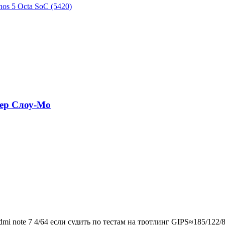
os 5 Octa SoC (5420)
пер Слоу-Мо
 note 7 4/64 если судить по тестам на тротлинг GIPS≈185/122/86