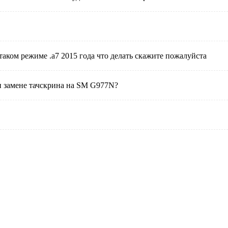
таком режиме .а7 2015 года что делать скажите пожалуйста
и замене тачскрина на SM G977N?