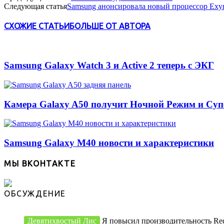
Следующая статья
Samsung анонсировала новый процессор Exyn
СХОЖИЕ СТАТЬИ
БОЛЬШЕ ОТ АВТОРА
Samsung Galaxy Watch 3 и Active 2 теперь с ЭКГ
Камера Galaxy A50 получит Ночной Режим и Су
Samsung Galaxy M40 новости и характеристики
МЫ ВКОНТАКТЕ
ОБСУЖДЕНИЕ
Девятихвостый Лис
Я повысил производительность Redmi