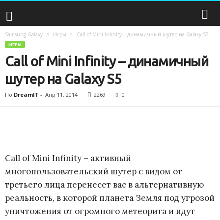
Samsung Galaxy
Игры
Call of Mini Infinity – динамичный шутер на Galaxy S5
S
ИГРЫ
Call of Mini Infinity – динамичный
a
шутер на Galaxy S5
m
По
DreamIT
-
Апр 11, 2014
2269
0
s
u
n
Call of Mini Infinity – активный
g
многопользовательский шутер с видом от
третьего лица перенесет вас в альтернативную
G
реальность, в которой планета Земля под угрозой
уничтожения от огромного метеорита и идут
a