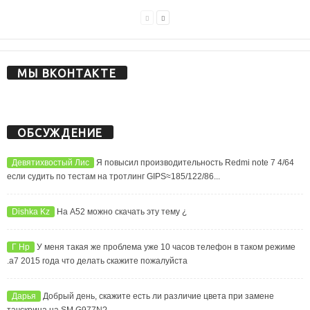
МЫ ВКОНТАКТЕ
ОБСУЖДЕНИЕ
Девятихвостый Лис
Я повысил производительность Redmi note 7 4/64
если судить по тестам на тротлинг GIPS≈185/122/86...
Dishka Kz
На А52 можно скачать эту тему ¿
Г Нр
У меня такая же проблема уже 10 часов телефон в таком режиме
.а7 2015 года что делать скажите пожалуйста
Дарья
Добрый день, скажите есть ли различие цвета при замене
тачскрина на SM G977N?