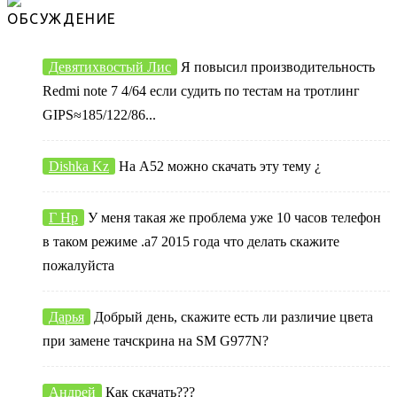
ОБСУЖДЕНИЕ
Девятихвостый Лис
Я повысил производительность
Redmi note 7 4/64 если судить по тестам на тротлинг
GIPS≈185/122/86...
Dishka Kz
На А52 можно скачать эту тему ¿
Г Нр
У меня такая же проблема уже 10 часов телефон
в таком режиме .а7 2015 года что делать скажите
пожалуйста
Дарья
Добрый день, скажите есть ли различие цвета
при замене тачскрина на SM G977N?
Андрей
Как скачать???