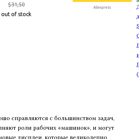
$31,50
Aliexpress
out of stock
рошо справляются с большинством задач,
лняют роли рабочих «машинок», и могут
мовые дисплеи, которые великолепно