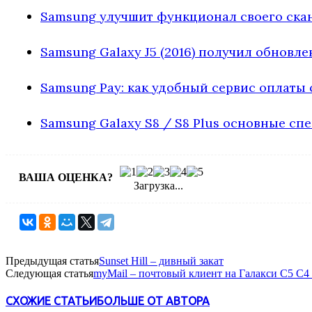
Samsung улучшит функционал своего скан
Samsung Galaxy J5 (2016) получил обновл
Samsung Pay: как удобный сервис оплаты
Samsung Galaxy S8 / S8 Plus основные с
ВАША ОЦЕНКА?
Загрузка...
Предыдущая статья
Sunset Hill – дивный закат
Следующая статья
myMail – почтовый клиент на Галакси С5 С4
СХОЖИЕ СТАТЬИ
БОЛЬШЕ ОТ АВТОРА