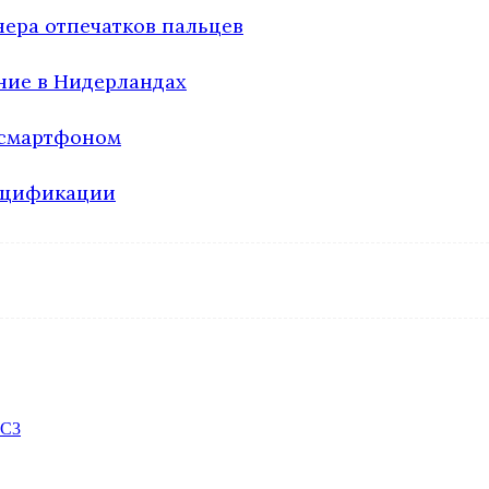
ера отпечатков пальцев
ение в Нидерландах
 смартфоном
пецификации
 С3