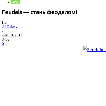
Игры
Feudals — стань феодалом!
По
AllGalaxy
-
Дек 18, 2013
3462
0