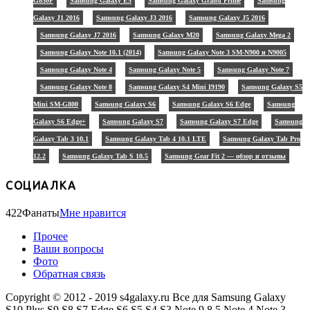
G850F
Samsung Galaxy E5
Samsung Galaxy Grand Prime
Samsung
Galaxy J1 2016
Samsung Galaxy J3 2016
Samsung Galaxy J5 2016
Samsung Galaxy J7 2016
Samsung Galaxy M20
Samsung Galaxy Mega 2
Samsung Galaxy Note 10.1 (2014)
Samsung Galaxy Note 3 SM-N900 и N9005
Samsung Galaxy Note 4
Samsung Galaxy Note 5
Samsung Galaxy Note 7
Samsung Galaxy Note 8
Samsung Galaxy S4 Mini I9190
Samsung Galaxy S5
Mini SM-G800
Samsung Galaxy S6
Samsung Galaxy S6 Edge
Samsung
Galaxy S6 Edge+
Samsung Galaxy S7
Samsung Galaxy S7 Edge
Samsung
Galaxy Tab 3 10.1
Samsung Galaxy Tab 4 10.1 LTE
Samsung Galaxy Tab Pro
12.2
Samsung Galaxy Tab S 10.5
Samsung Gear Fit 2 — обзор и отзывы
СОЦИАЛКА
422
Фанаты
Мне нравится
Прочее
Ваши вопросы
Фото
Обратная связь
Copyright © 2012 - 2019 s4galaxy.ru Все для Samsung Galaxy
S10 Plus S9 S8 S7 Edge S6 S5 S4 S3 Note 9 8 5 Note 4 Note 3