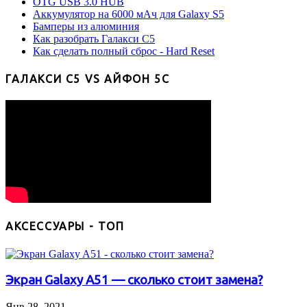
OTG USB 3.0 HUB
Аккумулятор на 6000 мАч для Galaxy S5
Бамперы из алюминия
Как разобрать Галакси С5
Как сделать полный сброс - Hard Reset
ГАЛАКСИ С5 VS АЙФОН 5С
АКСЕССУАРЫ - ТОП
Экран Galaxy A51 — сколько стоит замена?
Янв 28, 2021