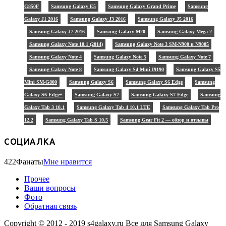
G850F
Samsung Galaxy E5
Samsung Galaxy Grand Prime
Samsung
Galaxy J1 2016
Samsung Galaxy J3 2016
Samsung Galaxy J5 2016
Samsung Galaxy J7 2016
Samsung Galaxy M20
Samsung Galaxy Mega 2
Samsung Galaxy Note 10.1 (2014)
Samsung Galaxy Note 3 SM-N900 и N9005
Samsung Galaxy Note 4
Samsung Galaxy Note 5
Samsung Galaxy Note 7
Samsung Galaxy Note 8
Samsung Galaxy S4 Mini I9190
Samsung Galaxy S5
Mini SM-G800
Samsung Galaxy S6
Samsung Galaxy S6 Edge
Samsung
Galaxy S6 Edge+
Samsung Galaxy S7
Samsung Galaxy S7 Edge
Samsung
Galaxy Tab 3 10.1
Samsung Galaxy Tab 4 10.1 LTE
Samsung Galaxy Tab Pro
12.2
Samsung Galaxy Tab S 10.5
Samsung Gear Fit 2 — обзор и отзывы
СОЦИАЛКА
422
Фанаты
Мне нравится
Прочее
Ваши вопросы
Фото
Обратная связь
Copyright © 2012 - 2019 s4galaxy.ru Все для Samsung Galaxy