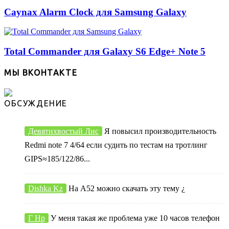
Caynax Alarm Clock для Samsung Galaxy
Total Commander для Galaxy S6 Edge+ Note 5
МЫ ВКОНТАКТЕ
ОБСУЖДЕНИЕ
Девятихвостый Лис
Я повысил производительность
Redmi note 7 4/64 если судить по тестам на тротлинг
GIPS≈185/122/86...
Dishka Kz
На А52 можно скачать эту тему ¿
Г Нр
У меня такая же проблема уже 10 часов телефон