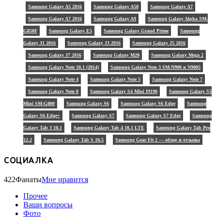
Samsung Galaxy A5 2016
Samsung Galaxy A50
Samsung Galaxy A7
Samsung Galaxy A7 2016
Samsung Galaxy A9
Samsung Galaxy Alpha SM-
G850F
Samsung Galaxy E5
Samsung Galaxy Grand Prime
Samsung
Galaxy J1 2016
Samsung Galaxy J3 2016
Samsung Galaxy J5 2016
Samsung Galaxy J7 2016
Samsung Galaxy M20
Samsung Galaxy Mega 2
Samsung Galaxy Note 10.1 (2014)
Samsung Galaxy Note 3 SM-N900 и N9005
Samsung Galaxy Note 4
Samsung Galaxy Note 5
Samsung Galaxy Note 7
Samsung Galaxy Note 8
Samsung Galaxy S4 Mini I9190
Samsung Galaxy S5
Mini SM-G800
Samsung Galaxy S6
Samsung Galaxy S6 Edge
Samsung
Galaxy S6 Edge+
Samsung Galaxy S7
Samsung Galaxy S7 Edge
Samsung
Galaxy Tab 3 10.1
Samsung Galaxy Tab 4 10.1 LTE
Samsung Galaxy Tab Pro
12.2
Samsung Galaxy Tab S 10.5
Samsung Gear Fit 2 — обзор и отзывы
СОЦИАЛКА
422
Фанаты
Мне нравится
Прочее
Ваши вопросы
Фото