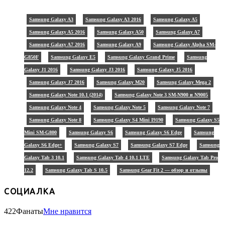
Samsung Galaxy A3
Samsung Galaxy A3 2016
Samsung Galaxy A5
Samsung Galaxy A5 2016
Samsung Galaxy A50
Samsung Galaxy A7
Samsung Galaxy A7 2016
Samsung Galaxy A9
Samsung Galaxy Alpha SM-
G850F
Samsung Galaxy E5
Samsung Galaxy Grand Prime
Samsung
Galaxy J1 2016
Samsung Galaxy J3 2016
Samsung Galaxy J5 2016
Samsung Galaxy J7 2016
Samsung Galaxy M20
Samsung Galaxy Mega 2
Samsung Galaxy Note 10.1 (2014)
Samsung Galaxy Note 3 SM-N900 и N9005
Samsung Galaxy Note 4
Samsung Galaxy Note 5
Samsung Galaxy Note 7
Samsung Galaxy Note 8
Samsung Galaxy S4 Mini I9190
Samsung Galaxy S5
Mini SM-G800
Samsung Galaxy S6
Samsung Galaxy S6 Edge
Samsung
Galaxy S6 Edge+
Samsung Galaxy S7
Samsung Galaxy S7 Edge
Samsung
Galaxy Tab 3 10.1
Samsung Galaxy Tab 4 10.1 LTE
Samsung Galaxy Tab Pro
12.2
Samsung Galaxy Tab S 10.5
Samsung Gear Fit 2 — обзор и отзывы
СОЦИАЛКА
422
Фанаты
Мне нравится