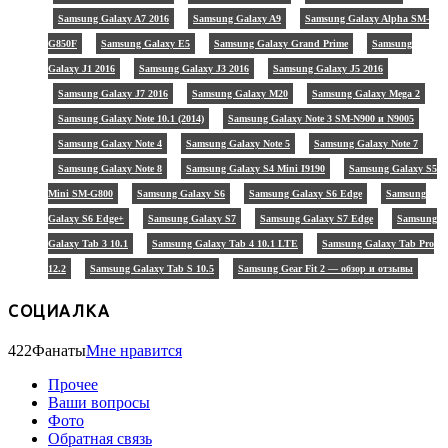
Samsung Galaxy A7 2016
Samsung Galaxy A9
Samsung Galaxy Alpha SM-
G850F
Samsung Galaxy E5
Samsung Galaxy Grand Prime
Samsung
Galaxy J1 2016
Samsung Galaxy J3 2016
Samsung Galaxy J5 2016
Samsung Galaxy J7 2016
Samsung Galaxy M20
Samsung Galaxy Mega 2
Samsung Galaxy Note 10.1 (2014)
Samsung Galaxy Note 3 SM-N900 и N9005
Samsung Galaxy Note 4
Samsung Galaxy Note 5
Samsung Galaxy Note 7
Samsung Galaxy Note 8
Samsung Galaxy S4 Mini I9190
Samsung Galaxy S5
Mini SM-G800
Samsung Galaxy S6
Samsung Galaxy S6 Edge
Samsung
Galaxy S6 Edge+
Samsung Galaxy S7
Samsung Galaxy S7 Edge
Samsung
Galaxy Tab 3 10.1
Samsung Galaxy Tab 4 10.1 LTE
Samsung Galaxy Tab Pro
12.2
Samsung Galaxy Tab S 10.5
Samsung Gear Fit 2 — обзор и отзывы
СОЦИАЛКА
422
Фанаты
Мне нравится
Прочее
Ваши вопросы
Фото
Обратная связь