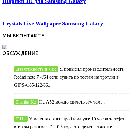
Шарики 3D для Samsung Galaxy
Crystals Live Wallpaper Samsung Galaxy
МЫ ВКОНТАКТЕ
ОБСУЖДЕНИЕ
Девятихвостый Лис
Я повысил производительность
Redmi note 7 4/64 если судить по тестам на тротлинг
GIPS≈185/122/86...
Dishka Kz
На А52 можно скачать эту тему ¿
Г Нр
У меня такая же проблема уже 10 часов телефон
в таком режиме .а7 2015 года что делать скажите