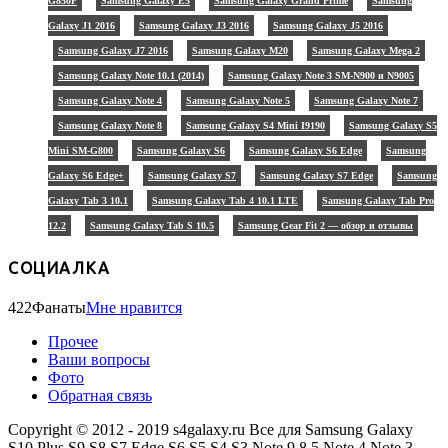
G850F
Samsung Galaxy E5
Samsung Galaxy Grand Prime
Samsung
Galaxy J1 2016
Samsung Galaxy J3 2016
Samsung Galaxy J5 2016
Samsung Galaxy J7 2016
Samsung Galaxy M20
Samsung Galaxy Mega 2
Samsung Galaxy Note 10.1 (2014)
Samsung Galaxy Note 3 SM-N900 и N9005
Samsung Galaxy Note 4
Samsung Galaxy Note 5
Samsung Galaxy Note 7
Samsung Galaxy Note 8
Samsung Galaxy S4 Mini I9190
Samsung Galaxy S5
Mini SM-G800
Samsung Galaxy S6
Samsung Galaxy S6 Edge
Samsung
Galaxy S6 Edge+
Samsung Galaxy S7
Samsung Galaxy S7 Edge
Samsung
Galaxy Tab 3 10.1
Samsung Galaxy Tab 4 10.1 LTE
Samsung Galaxy Tab Pro
12.2
Samsung Galaxy Tab S 10.5
Samsung Gear Fit 2 — обзор и отзывы
СОЦИАЛКА
422
Фанаты
Мне нравится
Прочее
Ваши вопросы
Фото
Обратная связь
Copyright © 2012 - 2019 s4galaxy.ru Все для Samsung Galaxy
S10 Plus S9 S8 S7 Edge S6 S5 S4 S3 Note 9 8 5 Note 4 Note 3