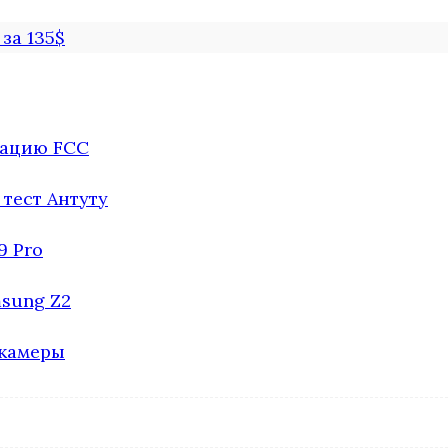
за 135$
кацию FCC
тест Антуту
9 Pro
sung Z2
 камеры