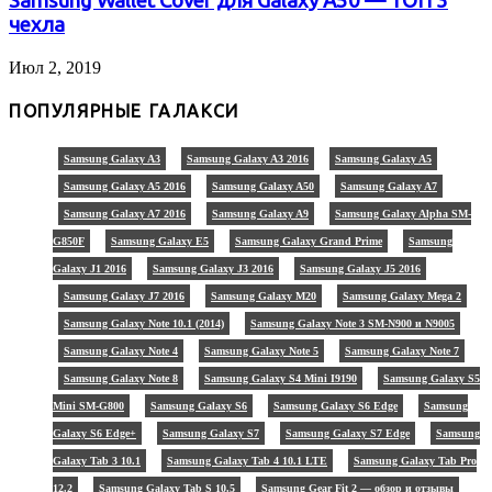
Samsung Wallet Cover для Galaxy A50 — ТОП 3
чехла
Июл 2, 2019
ПОПУЛЯРНЫЕ ГАЛАКСИ
Samsung Galaxy A3
Samsung Galaxy A3 2016
Samsung Galaxy A5
Samsung Galaxy A5 2016
Samsung Galaxy A50
Samsung Galaxy A7
Samsung Galaxy A7 2016
Samsung Galaxy A9
Samsung Galaxy Alpha SM-
G850F
Samsung Galaxy E5
Samsung Galaxy Grand Prime
Samsung
Galaxy J1 2016
Samsung Galaxy J3 2016
Samsung Galaxy J5 2016
Samsung Galaxy J7 2016
Samsung Galaxy M20
Samsung Galaxy Mega 2
Samsung Galaxy Note 10.1 (2014)
Samsung Galaxy Note 3 SM-N900 и N9005
Samsung Galaxy Note 4
Samsung Galaxy Note 5
Samsung Galaxy Note 7
Samsung Galaxy Note 8
Samsung Galaxy S4 Mini I9190
Samsung Galaxy S5
Mini SM-G800
Samsung Galaxy S6
Samsung Galaxy S6 Edge
Samsung
Galaxy S6 Edge+
Samsung Galaxy S7
Samsung Galaxy S7 Edge
Samsung
Galaxy Tab 3 10.1
Samsung Galaxy Tab 4 10.1 LTE
Samsung Galaxy Tab Pro
12.2
Samsung Galaxy Tab S 10.5
Samsung Gear Fit 2 — обзор и отзывы