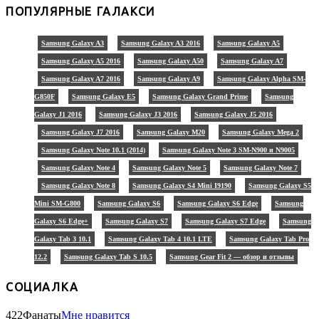
ПОПУЛЯРНЫЕ ГАЛАКСИ
Samsung Galaxy A3
Samsung Galaxy A3 2016
Samsung Galaxy A5
Samsung Galaxy A5 2016
Samsung Galaxy A50
Samsung Galaxy A7
Samsung Galaxy A7 2016
Samsung Galaxy A9
Samsung Galaxy Alpha SM-
G850F
Samsung Galaxy E5
Samsung Galaxy Grand Prime
Samsung
Galaxy J1 2016
Samsung Galaxy J3 2016
Samsung Galaxy J5 2016
Samsung Galaxy J7 2016
Samsung Galaxy M20
Samsung Galaxy Mega 2
Samsung Galaxy Note 10.1 (2014)
Samsung Galaxy Note 3 SM-N900 и N9005
Samsung Galaxy Note 4
Samsung Galaxy Note 5
Samsung Galaxy Note 7
Samsung Galaxy Note 8
Samsung Galaxy S4 Mini I9190
Samsung Galaxy S5
Mini SM-G800
Samsung Galaxy S6
Samsung Galaxy S6 Edge
Samsung
Galaxy S6 Edge+
Samsung Galaxy S7
Samsung Galaxy S7 Edge
Samsung
Galaxy Tab 3 10.1
Samsung Galaxy Tab 4 10.1 LTE
Samsung Galaxy Tab Pro
12.2
Samsung Galaxy Tab S 10.5
Samsung Gear Fit 2 — обзор и отзывы
СОЦИАЛКА
422
Фанаты
Мне нравится