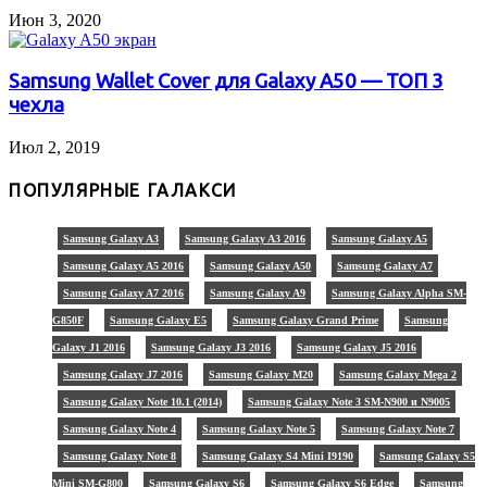
Июн 3, 2020
Samsung Wallet Cover для Galaxy A50 — ТОП 3
чехла
Июл 2, 2019
ПОПУЛЯРНЫЕ ГАЛАКСИ
Samsung Galaxy A3
Samsung Galaxy A3 2016
Samsung Galaxy A5
Samsung Galaxy A5 2016
Samsung Galaxy A50
Samsung Galaxy A7
Samsung Galaxy A7 2016
Samsung Galaxy A9
Samsung Galaxy Alpha SM-
G850F
Samsung Galaxy E5
Samsung Galaxy Grand Prime
Samsung
Galaxy J1 2016
Samsung Galaxy J3 2016
Samsung Galaxy J5 2016
Samsung Galaxy J7 2016
Samsung Galaxy M20
Samsung Galaxy Mega 2
Samsung Galaxy Note 10.1 (2014)
Samsung Galaxy Note 3 SM-N900 и N9005
Samsung Galaxy Note 4
Samsung Galaxy Note 5
Samsung Galaxy Note 7
Samsung Galaxy Note 8
Samsung Galaxy S4 Mini I9190
Samsung Galaxy S5
Mini SM-G800
Samsung Galaxy S6
Samsung Galaxy S6 Edge
Samsung