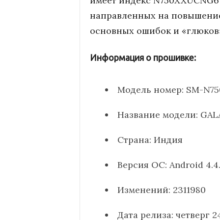
имеет индекс N750XXUCNG6 
l
направленных на повышение
a
основных ошибок и «глюков»
x
Информация о прошивке:
y
Модель номер: SM-N75
Название модели: GAL
Страна: Индия
Версия ОС: Android 4.4
Изменений: 2311980
Дата релиза: четверг 2