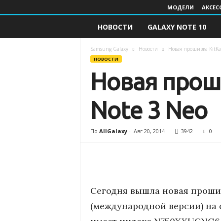
МОДЕЛИ
АКСЕС
НОВОСТИ
GALAXY NOTE 10
S
a
Samsung Galaxy
Новости
Новая прошивка KitKa
НОВОСТИ
m
Новая проши
s
Note 3 Neo
u
По
AllGalaxy
-
Авг 20, 2014
3942
0
n
g
G
Сегодня вышла новая прошив
a
(международной версии) на о