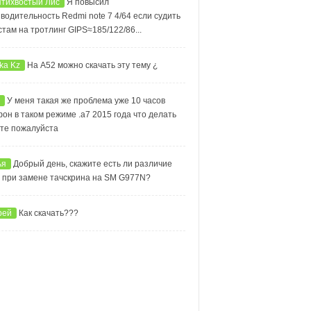
тихвостый Лис
Я повысил
водительность Redmi note 7 4/64 если судить
стам на тротлинг GIPS≈185/122/86...
ka Kz
На А52 можно скачать эту тему ¿
У меня такая же проблема уже 10 часов
он в таком режиме .а7 2015 года что делать
те пожалуйста
ья
Добрый день, скажите есть ли различие
 при замене тачскрина на SM G977N?
рей
Как скачать???