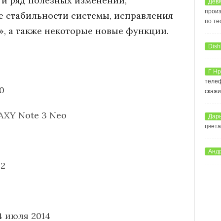
и ряд полезных изменений,
Девя
произ
 стабильности системы, исправления
по те
, а также некоторые новые функции.
Dish
Г Нр
телеф
0
скажи
AXY Note 3 Neo
Дар
цвета
Анд
.2
4 июля 2014