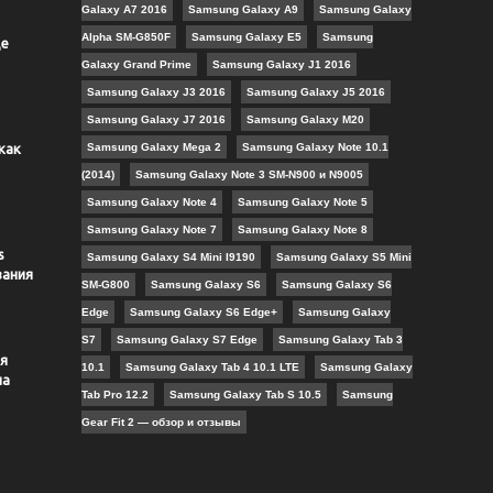
Galaxy A7 2016
Samsung Galaxy A9
Samsung Galaxy
Alpha SM-G850F
Samsung Galaxy E5
Samsung
де
Galaxy Grand Prime
Samsung Galaxy J1 2016
Samsung Galaxy J3 2016
Samsung Galaxy J5 2016
Samsung Galaxy J7 2016
Samsung Galaxy M20
как
Samsung Galaxy Mega 2
Samsung Galaxy Note 10.1
(2014)
Samsung Galaxy Note 3 SM-N900 и N9005
Samsung Galaxy Note 4
Samsung Galaxy Note 5
Samsung Galaxy Note 7
Samsung Galaxy Note 8
s
Samsung Galaxy S4 Mini I9190
Samsung Galaxy S5 Mini
вания
SM-G800
Samsung Galaxy S6
Samsung Galaxy S6
Edge
Samsung Galaxy S6 Edge+
Samsung Galaxy
S7
Samsung Galaxy S7 Edge
Samsung Galaxy Tab 3
я
10.1
Samsung Galaxy Tab 4 10.1 LTE
Samsung Galaxy
ла
Tab Pro 12.2
Samsung Galaxy Tab S 10.5
Samsung
Gear Fit 2 — обзор и отзывы