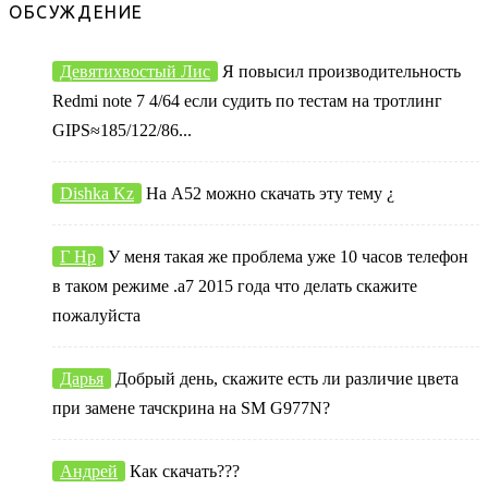
ОБСУЖДЕНИЕ
Девятихвостый Лис
Я повысил производительность
Redmi note 7 4/64 если судить по тестам на тротлинг
GIPS≈185/122/86...
Dishka Kz
На А52 можно скачать эту тему ¿
Г Нр
У меня такая же проблема уже 10 часов телефон
в таком режиме .а7 2015 года что делать скажите
пожалуйста
Дарья
Добрый день, скажите есть ли различие цвета
при замене тачскрина на SM G977N?
Андрей
Как скачать???