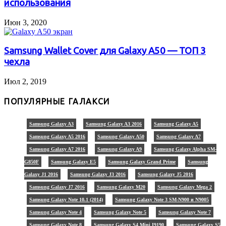
использования
Июн 3, 2020
Samsung Wallet Cover для Galaxy A50 — ТОП 3
чехла
Июл 2, 2019
ПОПУЛЯРНЫЕ ГАЛАКСИ
Samsung Galaxy A3
Samsung Galaxy A3 2016
Samsung Galaxy A5
Samsung Galaxy A5 2016
Samsung Galaxy A50
Samsung Galaxy A7
Samsung Galaxy A7 2016
Samsung Galaxy A9
Samsung Galaxy Alpha SM-
G850F
Samsung Galaxy E5
Samsung Galaxy Grand Prime
Samsung
Galaxy J1 2016
Samsung Galaxy J3 2016
Samsung Galaxy J5 2016
Samsung Galaxy J7 2016
Samsung Galaxy M20
Samsung Galaxy Mega 2
Samsung Galaxy Note 10.1 (2014)
Samsung Galaxy Note 3 SM-N900 и N9005
Samsung Galaxy Note 4
Samsung Galaxy Note 5
Samsung Galaxy Note 7
Samsung Galaxy Note 8
Samsung Galaxy S4 Mini I9190
Samsung Galaxy S5