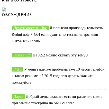
МЫ ВКОНТАКТЕ
ОБСУЖДЕНИЕ
Девятихвостый Лис
Я повысил производительность
Redmi note 7 4/64 если судить по тестам на тротлинг
GIPS≈185/122/86...
Dishka Kz
На А52 можно скачать эту тему ¿
Г Нр
У меня такая же проблема уже 10 часов телефон
в таком режиме .а7 2015 года что делать скажите
пожалуйста
Дарья
Добрый день, скажите есть ли различие цвета
при замене тачскрина на SM G977N?