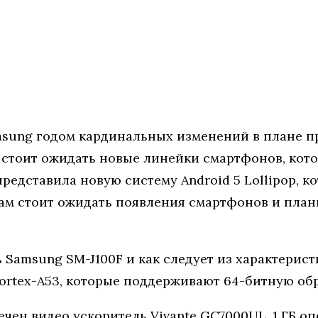
msung годом кардинальных изменений в плане п
м стоит ожидать новые линейки смартфонов, кот
редставила новую систему Android 5 Lollipop, 
нам стоит ожидать появления смартфонов и пла
 Samsung SM-J100F и как следует из характерис
Cortex-A53, которые поддерживают 64-битную об
чен видео ускоритель Vivante GC7000UL, 1 ГБ о