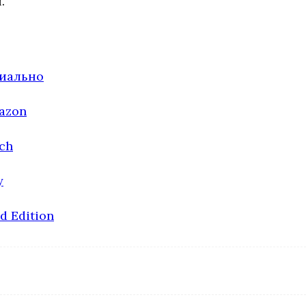
.
циально
azon
ch
у
d Edition