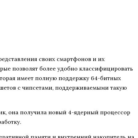
редставления своих смартфонов и их
орые позволят более удобно классифицировать
которая имеет полную поддержку 64-битных
ншетов с чипсетами, поддерживаемыми такую
тик, она получила новый 4-ядерный процессор
работку.
перативной памяти и внутренний накопитель на