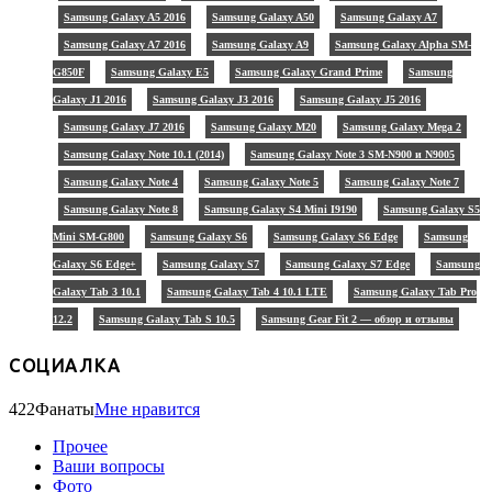
Samsung Galaxy A5 2016
Samsung Galaxy A50
Samsung Galaxy A7
Samsung Galaxy A7 2016
Samsung Galaxy A9
Samsung Galaxy Alpha SM-
G850F
Samsung Galaxy E5
Samsung Galaxy Grand Prime
Samsung
Galaxy J1 2016
Samsung Galaxy J3 2016
Samsung Galaxy J5 2016
Samsung Galaxy J7 2016
Samsung Galaxy M20
Samsung Galaxy Mega 2
Samsung Galaxy Note 10.1 (2014)
Samsung Galaxy Note 3 SM-N900 и N9005
Samsung Galaxy Note 4
Samsung Galaxy Note 5
Samsung Galaxy Note 7
Samsung Galaxy Note 8
Samsung Galaxy S4 Mini I9190
Samsung Galaxy S5
Mini SM-G800
Samsung Galaxy S6
Samsung Galaxy S6 Edge
Samsung
Galaxy S6 Edge+
Samsung Galaxy S7
Samsung Galaxy S7 Edge
Samsung
Galaxy Tab 3 10.1
Samsung Galaxy Tab 4 10.1 LTE
Samsung Galaxy Tab Pro
12.2
Samsung Galaxy Tab S 10.5
Samsung Gear Fit 2 — обзор и отзывы
СОЦИАЛКА
422
Фанаты
Мне нравится
Прочее
Ваши вопросы
Фото