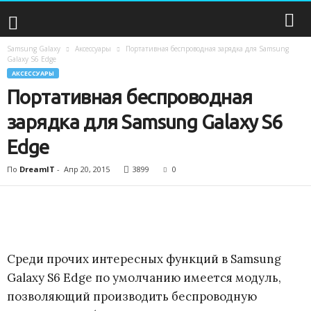
Samsung Galaxy
Аксессуары
Портативная беспроводная зарядка для Samsung
S
Galaxy S6 Edge
АКСЕССУАРЫ
a
Портативная беспроводная
m
зарядка для Samsung Galaxy S6
Edge
s
По
DreamIT
-
Апр 20, 2015
3899
0
u
n
g
Среди прочих интересных функций в Samsung
G
Galaxy S6 Edge по умолчанию имеется модуль,
позволяющий производить беспроводную
a