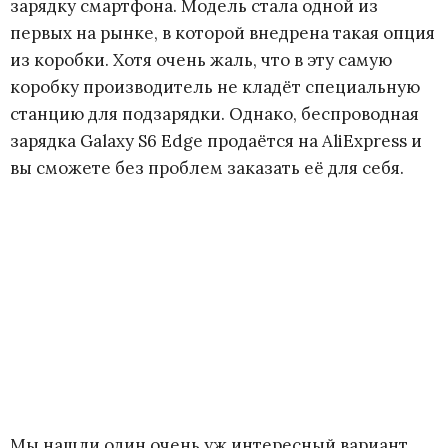
зарядку смартфона. Модель стала одной из
l
первых на рынке, в которой внедрена такая опция
из коробки. Хотя очень жаль, что в эту самую
a
коробку производитель не кладёт специальную
станцию для подзарядки. Однако, беспроводная
x
зарядка Galaxy S6 Edge продаётся на AliExpress и
y
вы сможете без проблем заказать её для себя.
Мы нашли один очень уж интересный вариант,