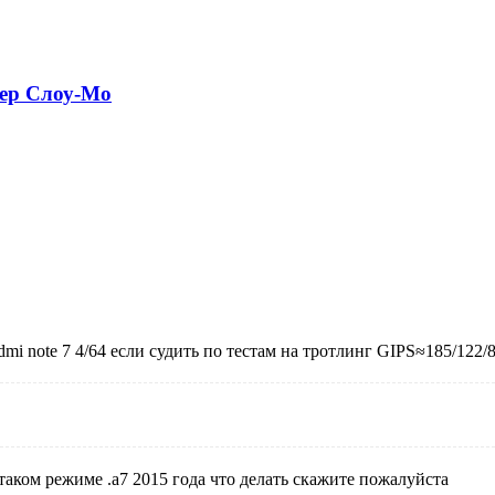
пер Слоу-Мо
 note 7 4/64 если судить по тестам на тротлинг GIPS≈185/122/86
таком режиме .а7 2015 года что делать скажите пожалуйста