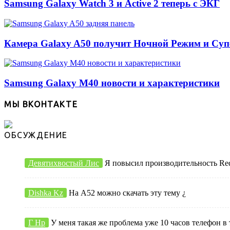
Samsung Galaxy Watch 3 и Active 2 теперь с ЭКГ
Камера Galaxy A50 получит Ночной Режим и Су
Samsung Galaxy M40 новости и характеристики
МЫ ВКОНТАКТЕ
ОБСУЖДЕНИЕ
Девятихвостый Лис
Я повысил производительность Redmi
Dishka Kz
На А52 можно скачать эту тему ¿
Г Нр
У меня такая же проблема уже 10 часов телефон в 