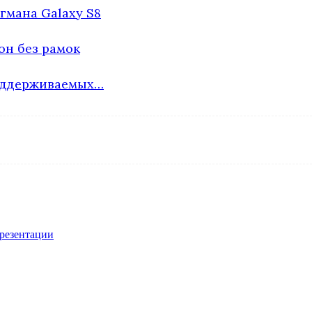
гмана Galaxy S8
он без рамок
поддерживаемых…
презентации