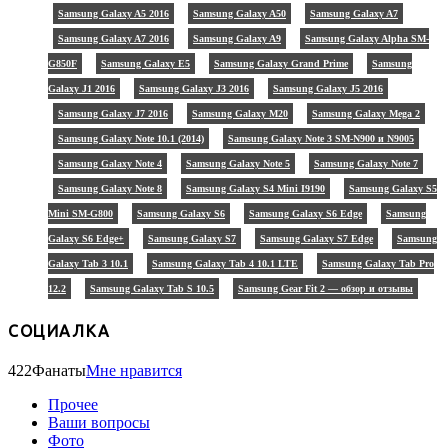
Samsung Galaxy A5 2016
Samsung Galaxy A50
Samsung Galaxy A7
Samsung Galaxy A7 2016
Samsung Galaxy A9
Samsung Galaxy Alpha SM-
G850F
Samsung Galaxy E5
Samsung Galaxy Grand Prime
Samsung
Galaxy J1 2016
Samsung Galaxy J3 2016
Samsung Galaxy J5 2016
Samsung Galaxy J7 2016
Samsung Galaxy M20
Samsung Galaxy Mega 2
Samsung Galaxy Note 10.1 (2014)
Samsung Galaxy Note 3 SM-N900 и N9005
Samsung Galaxy Note 4
Samsung Galaxy Note 5
Samsung Galaxy Note 7
Samsung Galaxy Note 8
Samsung Galaxy S4 Mini I9190
Samsung Galaxy S5
Mini SM-G800
Samsung Galaxy S6
Samsung Galaxy S6 Edge
Samsung
Galaxy S6 Edge+
Samsung Galaxy S7
Samsung Galaxy S7 Edge
Samsung
Galaxy Tab 3 10.1
Samsung Galaxy Tab 4 10.1 LTE
Samsung Galaxy Tab Pro
12.2
Samsung Galaxy Tab S 10.5
Samsung Gear Fit 2 — обзор и отзывы
СОЦИАЛКА
422
Фанаты
Мне нравится
Прочее
Ваши вопросы
Фото