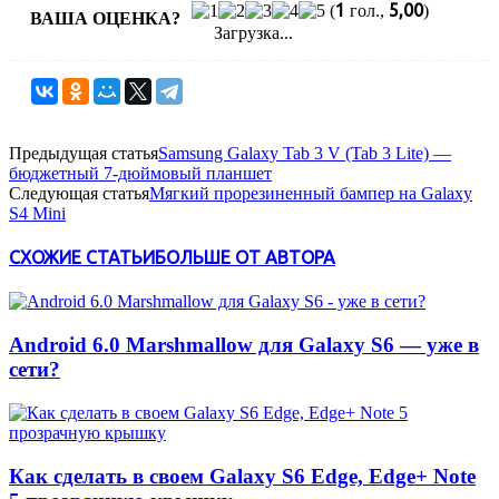
1
5,00
(
гол.,
)
ВАША ОЦЕНКА?
Загрузка...
Предыдущая статья
Samsung Galaxy Tab 3 V (Tab 3 Lite) —
бюджетный 7-дюймовый планшет
Следующая статья
Мягкий прорезиненный бампер на Galaxy
S4 Mini
СХОЖИЕ СТАТЬИ
БОЛЬШЕ ОТ АВТОРА
Android 6.0 Marshmallow для Galaxy S6 — уже в
сети?
Как сделать в своем Galaxy S6 Edge, Edge+ Note