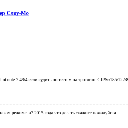
пер Слоу-Мо
 note 7 4/64 если судить по тестам на тротлинг GIPS≈185/122/86
таком режиме .а7 2015 года что делать скажите пожалуйста