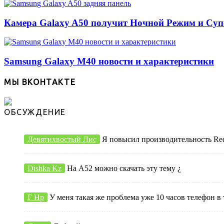
Камера Galaxy A50 получит Ночной Режим и Су
Samsung Galaxy M40 новости и характеристики
МЫ ВКОНТАКТЕ
ОБСУЖДЕНИЕ
Девятихвостый Лис
Я повысил производительность Redmi
Dishka Kz
На А52 можно скачать эту тему ¿
Г Нр
У меня такая же проблема уже 10 часов телефон в 