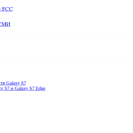
ю FCC
 СМИ
тв Galaxy S7
xy S7 и Galaxy S7 Edge