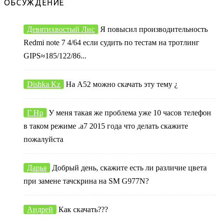
ОБСУЖДЕНИЕ
Девятихвостый Лис
Я повысил производительность
Redmi note 7 4/64 если судить по тестам на тротлинг
GIPS≈185/122/86...
Dishka Kz
На А52 можно скачать эту тему ¿
Г Нр
У меня такая же проблема уже 10 часов телефон
в таком режиме .а7 2015 года что делать скажите
пожалуйста
Дарья
Добрый день, скажите есть ли различие цвета
при замене тачскрина на SM G977N?
Андрей
Как скачать???