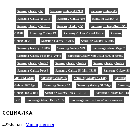
Samsung Galaxy A3
Samsung Galaxy A3 2016
Samsung Galaxy A5
Samsung Galaxy A5 2016
Samsung Galaxy A50
Samsung Galaxy A7
Samsung Galaxy A7 2016
Samsung Galaxy A9
Samsung Galaxy Alpha SM-
G850F
Samsung Galaxy E5
Samsung Galaxy Grand Prime
Samsung
Galaxy J1 2016
Samsung Galaxy J3 2016
Samsung Galaxy J5 2016
Samsung Galaxy J7 2016
Samsung Galaxy M20
Samsung Galaxy Mega 2
Samsung Galaxy Note 10.1 (2014)
Samsung Galaxy Note 3 SM-N900 и N9005
Samsung Galaxy Note 4
Samsung Galaxy Note 5
Samsung Galaxy Note 7
Samsung Galaxy Note 8
Samsung Galaxy S4 Mini I9190
Samsung Galaxy S5
Mini SM-G800
Samsung Galaxy S6
Samsung Galaxy S6 Edge
Samsung
Galaxy S6 Edge+
Samsung Galaxy S7
Samsung Galaxy S7 Edge
Samsung
Galaxy Tab 3 10.1
Samsung Galaxy Tab 4 10.1 LTE
Samsung Galaxy Tab Pro
12.2
Samsung Galaxy Tab S 10.5
Samsung Gear Fit 2 — обзор и отзывы
СОЦИАЛКА
422
Фанаты
Мне нравится