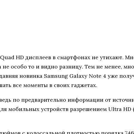
uad HD дисплеев в смартфонах не утихают. Мног
а не особо то и видно разницу. Тем не менее, м
авняя новинка Samsung Galaxy Note 4 уже получ
шать все моменты в своих гаджетах.
 ведь по предварительно информации от источни
ля мобильных устройств разрешением Ultra HD (
дюймов с колоссальной плотностью порядка 746 