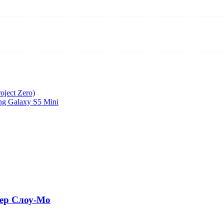
ject Zero)
g Galaxy S5 Mini
пер Слоу-Мо