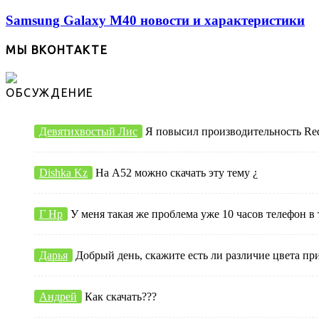
Samsung Galaxy M40 новости и характеристики
МЫ ВКОНТАКТЕ
ОБСУЖДЕНИЕ
Девятихвостый Лис
Я повысил производительность Redmi
Dishka Kz
На А52 можно скачать эту тему ¿
Г Нр
У меня такая же проблема уже 10 часов телефон в 
Дарья
Добрый день, скажите есть ли различие цвета пр
Андрей
Как скачать???