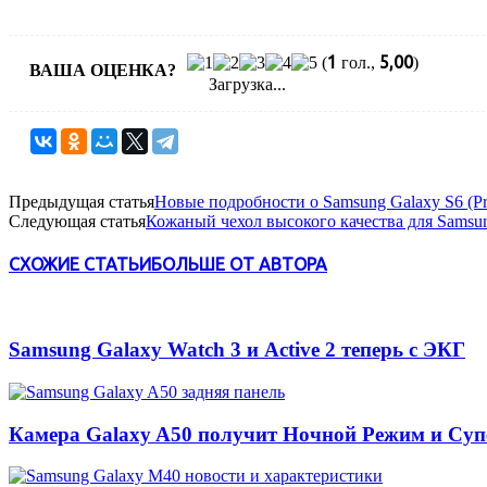
1
5,00
(
гол.,
)
ВАША ОЦЕНКА?
Загрузка...
Предыдущая статья
Новые подробности о Samsung Galaxy S6 (Pro
Следующая статья
Кожаный чехол высокого качества для Samsun
СХОЖИЕ СТАТЬИ
БОЛЬШЕ ОТ АВТОРА
Samsung Galaxy Watch 3 и Active 2 теперь с ЭКГ
Камера Galaxy A50 получит Ночной Режим и Су