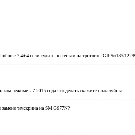
 note 7 4/64 если судить по тестам на тротлинг GIPS≈185/122/86
таком режиме .а7 2015 года что делать скажите пожалуйста
и замене тачскрина на SM G977N?