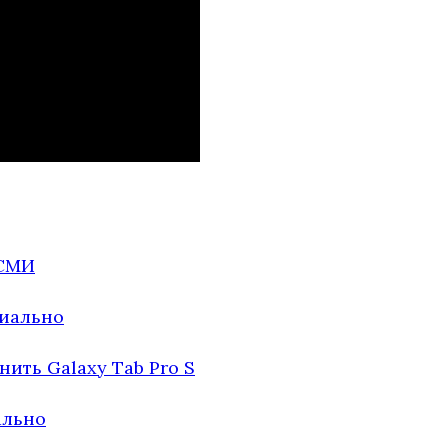
 СМИ
циально
ить Galaxy Tab Pro S
ально