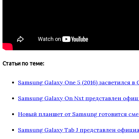
Статьи по теме:
Samsung Galaxy One 5 (2016) засветился в
Samsung Galaxy On Nxt представлен офи
Новый планшет от Samsung готовится смен
Samsung Galaxy Tab J представлен офици