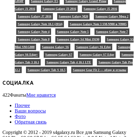
G850F
Samsung Galaxy E5
Samsung Galaxy Grand Prime
Samsung
Galaxy J1 2016
Samsung Galaxy J3 2016
Samsung Galaxy J5 2016
Samsung Galaxy J7 2016
Samsung Galaxy M20
Samsung Galaxy Mega 2
Samsung Galaxy Note 10.1 (2014)
Samsung Galaxy Note 3 SM-N900 и N9005
Samsung Galaxy Note 4
Samsung Galaxy Note 5
Samsung Galaxy Note 7
Samsung Galaxy Note 8
Samsung Galaxy S4 Mini I9190
Samsung Galaxy S5
Mini SM-G800
Samsung Galaxy S6
Samsung Galaxy S6 Edge
Samsung
Galaxy S6 Edge+
Samsung Galaxy S7
Samsung Galaxy S7 Edge
Samsung
Galaxy Tab 3 10.1
Samsung Galaxy Tab 4 10.1 LTE
Samsung Galaxy Tab Pro
12.2
Samsung Galaxy Tab S 10.5
Samsung Gear Fit 2 — обзор и отзывы
СОЦИАЛКА
422
Фанаты
Мне нравится
Прочее
Ваши вопросы
Фото
Обратная связь
Copyright © 2012 - 2019 s4galaxy.ru Все для Samsung Galaxy