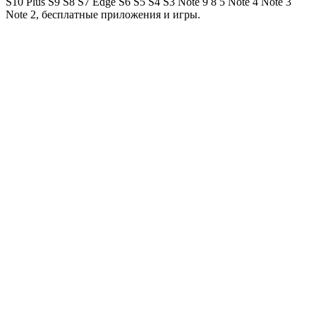
S10 Plus S9 S8 S7 Edge S6 S5 S4 S3 Note 9 8 5 Note 4 Note 3
Note 2, бесплатные приложения и игры.