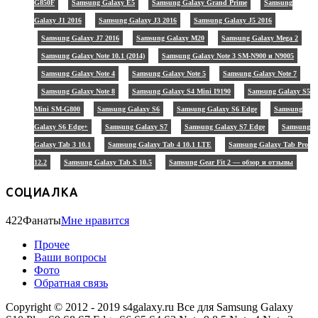
G850F
Samsung Galaxy E5
Samsung Galaxy Grand Prime
Samsung
Galaxy J1 2016
Samsung Galaxy J3 2016
Samsung Galaxy J5 2016
Samsung Galaxy J7 2016
Samsung Galaxy M20
Samsung Galaxy Mega 2
Samsung Galaxy Note 10.1 (2014)
Samsung Galaxy Note 3 SM-N900 и N9005
Samsung Galaxy Note 4
Samsung Galaxy Note 5
Samsung Galaxy Note 7
Samsung Galaxy Note 8
Samsung Galaxy S4 Mini I9190
Samsung Galaxy S5
Mini SM-G800
Samsung Galaxy S6
Samsung Galaxy S6 Edge
Samsung
Galaxy S6 Edge+
Samsung Galaxy S7
Samsung Galaxy S7 Edge
Samsung
Galaxy Tab 3 10.1
Samsung Galaxy Tab 4 10.1 LTE
Samsung Galaxy Tab Pro
12.2
Samsung Galaxy Tab S 10.5
Samsung Gear Fit 2 — обзор и отзывы
СОЦИАЛКА
422
Фанаты
Мне нравится
Прочее
Ваши вопросы
Фото
Обратная связь
Copyright © 2012 - 2019 s4galaxy.ru Все для Samsung Galaxy