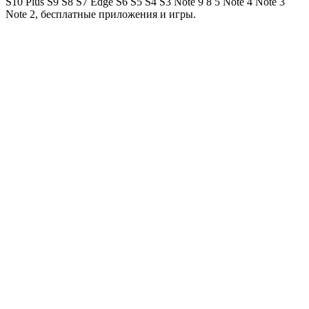
S10 Plus S9 S8 S7 Edge S6 S5 S4 S3 Note 9 8 5 Note 4 Note 3
Note 2, бесплатные приложения и игры.