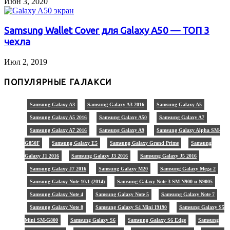
Июн 3, 2020
Samsung Wallet Cover для Galaxy A50 — ТОП 3
чехла
Июл 2, 2019
ПОПУЛЯРНЫЕ ГАЛАКСИ
Samsung Galaxy A3
Samsung Galaxy A3 2016
Samsung Galaxy A5
Samsung Galaxy A5 2016
Samsung Galaxy A50
Samsung Galaxy A7
Samsung Galaxy A7 2016
Samsung Galaxy A9
Samsung Galaxy Alpha SM-
G850F
Samsung Galaxy E5
Samsung Galaxy Grand Prime
Samsung
Galaxy J1 2016
Samsung Galaxy J3 2016
Samsung Galaxy J5 2016
Samsung Galaxy J7 2016
Samsung Galaxy M20
Samsung Galaxy Mega 2
Samsung Galaxy Note 10.1 (2014)
Samsung Galaxy Note 3 SM-N900 и N9005
Samsung Galaxy Note 4
Samsung Galaxy Note 5
Samsung Galaxy Note 7
Samsung Galaxy Note 8
Samsung Galaxy S4 Mini I9190
Samsung Galaxy S5
Mini SM-G800
Samsung Galaxy S6
Samsung Galaxy S6 Edge
Samsung