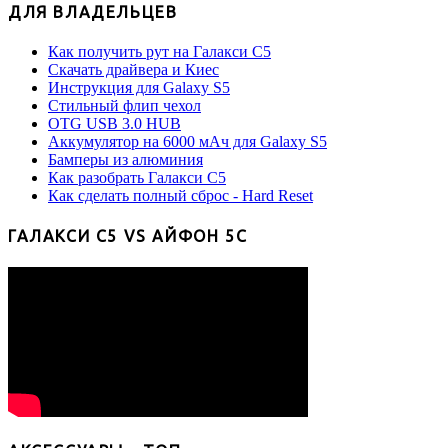
ДЛЯ ВЛАДЕЛЬЦЕВ
Как получить рут на Галакси С5
Скачать драйвера и Киес
Инструкция для Galaxy S5
Стильный флип чехол
OTG USB 3.0 HUB
Аккумулятор на 6000 мАч для Galaxy S5
Бамперы из алюминия
Как разобрать Галакси С5
Как сделать полный сброс - Hard Reset
ГАЛАКСИ С5 VS АЙФОН 5С