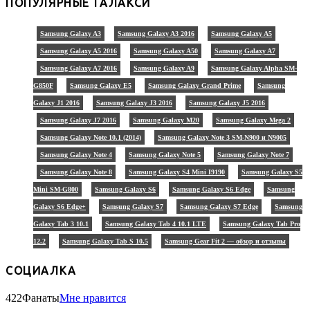
ПОПУЛЯРНЫЕ ГАЛАКСИ
Samsung Galaxy A3
Samsung Galaxy A3 2016
Samsung Galaxy A5
Samsung Galaxy A5 2016
Samsung Galaxy A50
Samsung Galaxy A7
Samsung Galaxy A7 2016
Samsung Galaxy A9
Samsung Galaxy Alpha SM-
G850F
Samsung Galaxy E5
Samsung Galaxy Grand Prime
Samsung
Galaxy J1 2016
Samsung Galaxy J3 2016
Samsung Galaxy J5 2016
Samsung Galaxy J7 2016
Samsung Galaxy M20
Samsung Galaxy Mega 2
Samsung Galaxy Note 10.1 (2014)
Samsung Galaxy Note 3 SM-N900 и N9005
Samsung Galaxy Note 4
Samsung Galaxy Note 5
Samsung Galaxy Note 7
Samsung Galaxy Note 8
Samsung Galaxy S4 Mini I9190
Samsung Galaxy S5
Mini SM-G800
Samsung Galaxy S6
Samsung Galaxy S6 Edge
Samsung
Galaxy S6 Edge+
Samsung Galaxy S7
Samsung Galaxy S7 Edge
Samsung
Galaxy Tab 3 10.1
Samsung Galaxy Tab 4 10.1 LTE
Samsung Galaxy Tab Pro
12.2
Samsung Galaxy Tab S 10.5
Samsung Gear Fit 2 — обзор и отзывы
СОЦИАЛКА
422
Фанаты
Мне нравится