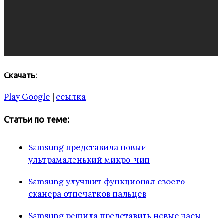
Скачать:
Play Google
|
ссылка
Статьи по теме:
Samsung представила новый
ультрамаленький микро-чип
Samsung улучшит функционал своего
сканера отпечатков пальцев
Samsung решила представить новые часы