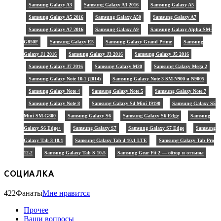
Samsung Galaxy A3
Samsung Galaxy A3 2016
Samsung Galaxy A5
Samsung Galaxy A5 2016
Samsung Galaxy A50
Samsung Galaxy A7
Samsung Galaxy A7 2016
Samsung Galaxy A9
Samsung Galaxy Alpha SM-
G850F
Samsung Galaxy E5
Samsung Galaxy Grand Prime
Samsung
Galaxy J1 2016
Samsung Galaxy J3 2016
Samsung Galaxy J5 2016
Samsung Galaxy J7 2016
Samsung Galaxy M20
Samsung Galaxy Mega 2
Samsung Galaxy Note 10.1 (2014)
Samsung Galaxy Note 3 SM-N900 и N9005
Samsung Galaxy Note 4
Samsung Galaxy Note 5
Samsung Galaxy Note 7
Samsung Galaxy Note 8
Samsung Galaxy S4 Mini I9190
Samsung Galaxy S5
Mini SM-G800
Samsung Galaxy S6
Samsung Galaxy S6 Edge
Samsung
Galaxy S6 Edge+
Samsung Galaxy S7
Samsung Galaxy S7 Edge
Samsung
Galaxy Tab 3 10.1
Samsung Galaxy Tab 4 10.1 LTE
Samsung Galaxy Tab Pro
12.2
Samsung Galaxy Tab S 10.5
Samsung Gear Fit 2 — обзор и отзывы
СОЦИАЛКА
422
Фанаты
Мне нравится
Прочее
Ваши вопросы