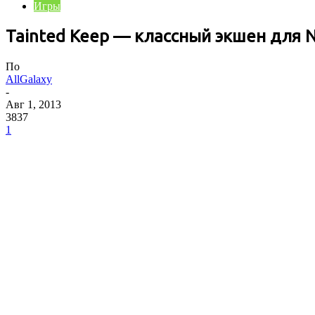
Игры
Tainted Keep — классный экшен для Nv
По
AllGalaxy
-
Авг 1, 2013
3837
1