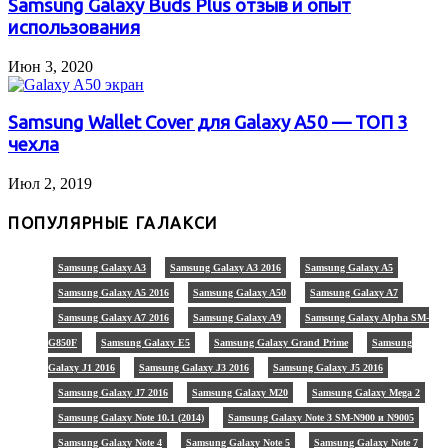
Samsung Galaxy Buds Plus отзыв и опыт
использования
Июн 3, 2020
Samsung Wallet Cover для Galaxy A50 — ТОП 3
чехла
Июл 2, 2019
ПОПУЛЯРНЫЕ ГАЛАКСИ
Samsung Galaxy A3
Samsung Galaxy A3 2016
Samsung Galaxy A5
Samsung Galaxy A5 2016
Samsung Galaxy A50
Samsung Galaxy A7
Samsung Galaxy A7 2016
Samsung Galaxy A9
Samsung Galaxy Alpha SM-
G850F
Samsung Galaxy E5
Samsung Galaxy Grand Prime
Samsung
Galaxy J1 2016
Samsung Galaxy J3 2016
Samsung Galaxy J5 2016
Samsung Galaxy J7 2016
Samsung Galaxy M20
Samsung Galaxy Mega 2
Samsung Galaxy Note 10.1 (2014)
Samsung Galaxy Note 3 SM-N900 и N9005
Samsung Galaxy Note 4
Samsung Galaxy Note 5
Samsung Galaxy Note 7