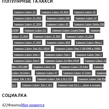
ПОПУЛЯРНЫЕ ГАЛАКСИ
Samsung Galaxy A3
Samsung Galaxy A3 2016
Samsung Galaxy A5
Samsung Galaxy A5 2016
Samsung Galaxy A50
Samsung Galaxy A7
Samsung Galaxy A7 2016
Samsung Galaxy A9
Samsung Galaxy Alpha SM-
G850F
Samsung Galaxy E5
Samsung Galaxy Grand Prime
Samsung
Galaxy J1 2016
Samsung Galaxy J3 2016
Samsung Galaxy J5 2016
Samsung Galaxy J7 2016
Samsung Galaxy M20
Samsung Galaxy Mega 2
Samsung Galaxy Note 10.1 (2014)
Samsung Galaxy Note 3 SM-N900 и N9005
Samsung Galaxy Note 4
Samsung Galaxy Note 5
Samsung Galaxy Note 7
Samsung Galaxy Note 8
Samsung Galaxy S4 Mini I9190
Samsung Galaxy S5
Mini SM-G800
Samsung Galaxy S6
Samsung Galaxy S6 Edge
Samsung
Galaxy S6 Edge+
Samsung Galaxy S7
Samsung Galaxy S7 Edge
Samsung
Galaxy Tab 3 10.1
Samsung Galaxy Tab 4 10.1 LTE
Samsung Galaxy Tab Pro
12.2
Samsung Galaxy Tab S 10.5
Samsung Gear Fit 2 — обзор и отзывы
СОЦИАЛКА
422
Фанаты
Мне нравится