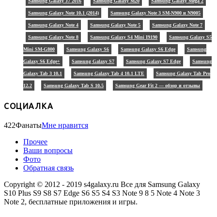
Samsung Galaxy J7 2016
Samsung Galaxy M20
Samsung Galaxy Mega 2
Samsung Galaxy Note 10.1 (2014)
Samsung Galaxy Note 3 SM-N900 и N9005
Samsung Galaxy Note 4
Samsung Galaxy Note 5
Samsung Galaxy Note 7
Samsung Galaxy Note 8
Samsung Galaxy S4 Mini I9190
Samsung Galaxy S5
Mini SM-G800
Samsung Galaxy S6
Samsung Galaxy S6 Edge
Samsung
Galaxy S6 Edge+
Samsung Galaxy S7
Samsung Galaxy S7 Edge
Samsung
Galaxy Tab 3 10.1
Samsung Galaxy Tab 4 10.1 LTE
Samsung Galaxy Tab Pro
12.2
Samsung Galaxy Tab S 10.5
Samsung Gear Fit 2 — обзор и отзывы
СОЦИАЛКА
422
Фанаты
Мне нравится
Прочее
Ваши вопросы
Фото
Обратная связь
Copyright © 2012 - 2019 s4galaxy.ru Все для Samsung Galaxy
S10 Plus S9 S8 S7 Edge S6 S5 S4 S3 Note 9 8 5 Note 4 Note 3
Note 2, бесплатные приложения и игры.