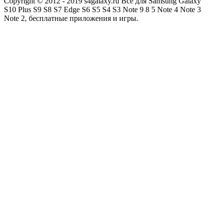
Copyright © 2012 - 2019 s4galaxy.ru Все для Samsung Galaxy
S10 Plus S9 S8 S7 Edge S6 S5 S4 S3 Note 9 8 5 Note 4 Note 3
Note 2, бесплатные приложения и игры.