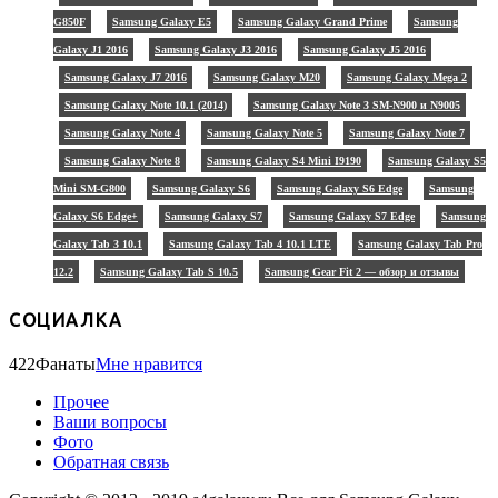
G850F
Samsung Galaxy E5
Samsung Galaxy Grand Prime
Samsung
Galaxy J1 2016
Samsung Galaxy J3 2016
Samsung Galaxy J5 2016
Samsung Galaxy J7 2016
Samsung Galaxy M20
Samsung Galaxy Mega 2
Samsung Galaxy Note 10.1 (2014)
Samsung Galaxy Note 3 SM-N900 и N9005
Samsung Galaxy Note 4
Samsung Galaxy Note 5
Samsung Galaxy Note 7
Samsung Galaxy Note 8
Samsung Galaxy S4 Mini I9190
Samsung Galaxy S5
Mini SM-G800
Samsung Galaxy S6
Samsung Galaxy S6 Edge
Samsung
Galaxy S6 Edge+
Samsung Galaxy S7
Samsung Galaxy S7 Edge
Samsung
Galaxy Tab 3 10.1
Samsung Galaxy Tab 4 10.1 LTE
Samsung Galaxy Tab Pro
12.2
Samsung Galaxy Tab S 10.5
Samsung Gear Fit 2 — обзор и отзывы
СОЦИАЛКА
422
Фанаты
Мне нравится
Прочее
Ваши вопросы
Фото
Обратная связь