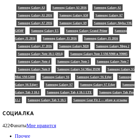
Samsung Galaxy A3
Samsung Galaxy A3 2016
Samsung Galaxy A5
Samsung Galaxy A5 2016
Samsung Galaxy A50
Samsung Galaxy A7
Samsung Galaxy A7 2016
Samsung Galaxy A9
Samsung Galaxy Alpha SM-
G850F
Samsung Galaxy E5
Samsung Galaxy Grand Prime
Samsung
Galaxy J1 2016
Samsung Galaxy J3 2016
Samsung Galaxy J5 2016
Samsung Galaxy J7 2016
Samsung Galaxy M20
Samsung Galaxy Mega 2
Samsung Galaxy Note 10.1 (2014)
Samsung Galaxy Note 3 SM-N900 и N9005
Samsung Galaxy Note 4
Samsung Galaxy Note 5
Samsung Galaxy Note 7
Samsung Galaxy Note 8
Samsung Galaxy S4 Mini I9190
Samsung Galaxy S5
Mini SM-G800
Samsung Galaxy S6
Samsung Galaxy S6 Edge
Samsung
Galaxy S6 Edge+
Samsung Galaxy S7
Samsung Galaxy S7 Edge
Samsung
Galaxy Tab 3 10.1
Samsung Galaxy Tab 4 10.1 LTE
Samsung Galaxy Tab Pro
12.2
Samsung Galaxy Tab S 10.5
Samsung Gear Fit 2 — обзор и отзывы
СОЦИАЛКА
422
Фанаты
Мне нравится
Прочее